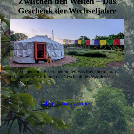
Zwischen den Welten – Das
Geschenk der Wechseljahre
Ein Wochenende für Frauen in den Wechseljahren – um
Orientierung, Kraft und das Geschenk des Wandels zu
entdecken.
Mehr Informationen
n