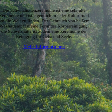
Eine kraftvolle Zeremonie im Bauch der Erde
Die Schwitzhüttenzeremonie ist eine sehr alte
Zeremonie und ist eigentlich in jeder Kultur rund
um die Welt zu finden. Der Gebrauch von heißem
Wasserdampf ist eine Form der Körperreinigung,
die Schwitzhütte ist zudem eine Zeremonie der
Reinigung für Geist und Seele.
Mehr Informationen