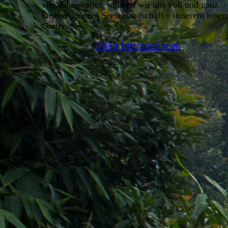
vier Jahreszeiten widmen wir uns voll und ganz
unserer inneren Seelenlandschaft – unserem inner
Garten.
Mehr Informationen